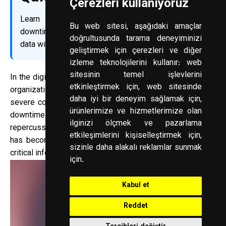
Çerezleri kullanıyoruz
Learn how automatic database backup reduces
Bu web sitesi, aşağıdaki amaçlar
downtime, supports compliance and protects critical
doğrultusunda tarama deneyiminizi
data with tested cloud restore workflows.
geliştirmek için çerezleri ve diğer
izleme teknolojilerini kullanır:
web
sitesinin temel işlevlerini
In the digital age, data is the lifeblood of businesses and
etkinleştirmek için
,
web sitesinde
organizations. Losing even a portion of it can lead to
daha iyi bir deneyim sağlamak için
,
severe consequences, ranging from financial losses and
ürünlerimize ve hizmetlerimize olan
downtime to reputational damage and legal
ilginizi ölçmek ve pazarlama
repercussions. That's why **automatic database backup**
etkileşimlerini kişiselleştirmek için
,
has become an essential practice for anyone relying on
sizinle daha alakalı reklamlar sunmak
critical information stored electronically.
için
.
Kabul et
Reddet