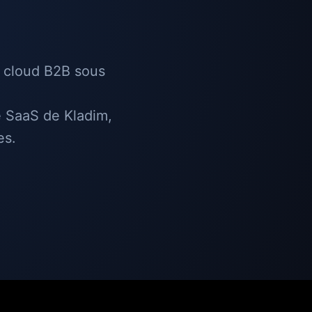
e cloud B2B sous
e SaaS de Kladim,
es.