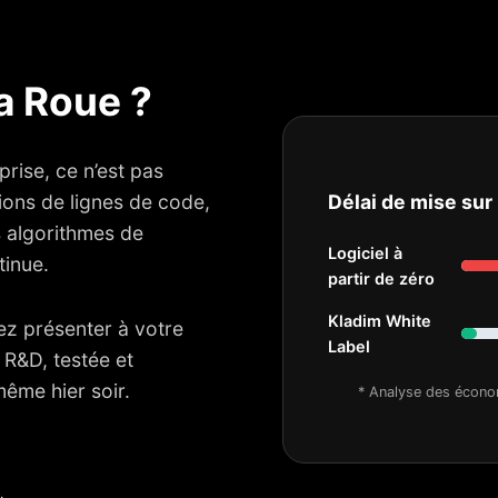
a Roue ?
rise, ce n’est pas
ions de lignes de code,
Délai de mise sur
s algorithmes de
Logiciel à
tinue.
partir de zéro
Kladim White
ez présenter à votre
Label
 R&D, testée et
même hier soir.
* Analyse des économ