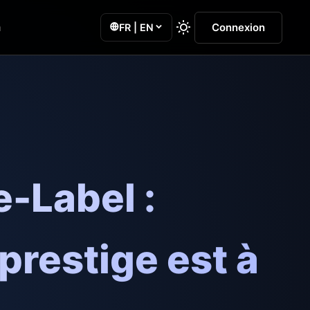
n
Connexion
FR | EN
-Label :
 prestige est à