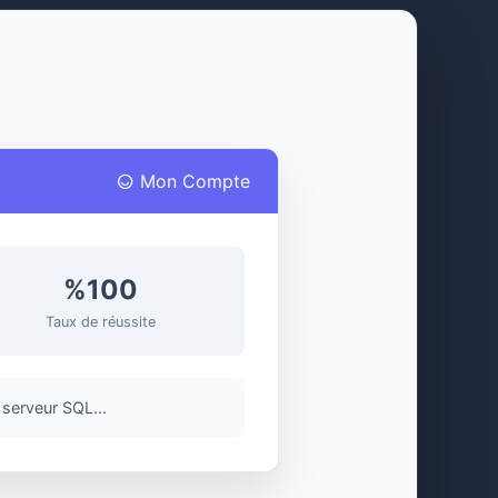
Mon Compte
%100
Taux de réussite
serveur SQL...